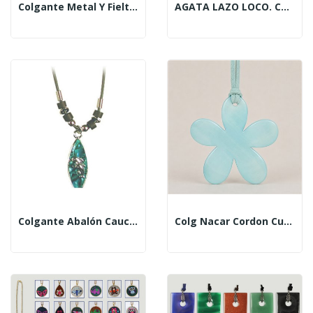
Colgante Metal Y Fieltro. Modelo Oso
AGATA LAZO LOCO. Colgante Con Cordón Antelina Y...
Colgante Abalón Caucho Tabla De Surf Con 2 Delfine
Colg Nacar Cordon Cuero Flor Azul