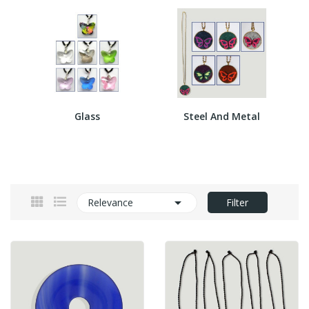
Glass
Steel And Metal

Relevance
Filter