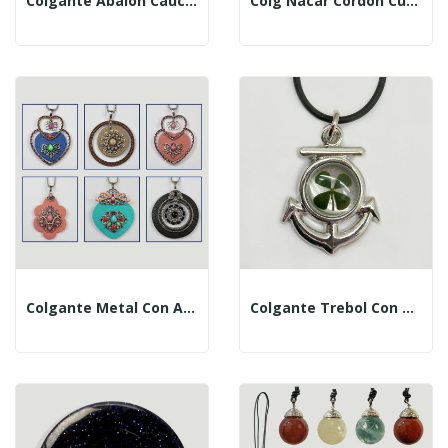
Colgante Abalón Caucho Cruz
Colg Nacar Cordon Cuero Corazon Bco
Colgante Metal Con Abaloios Y PU. Modelo Pequeño S
Colgante Trebol Con Metal. Modelo Ancla