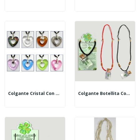
Colgante Cristal Con Cordón. Modelo Corazón Disco
Colgante Botellita Con Trebol Y Cordon, Surtido